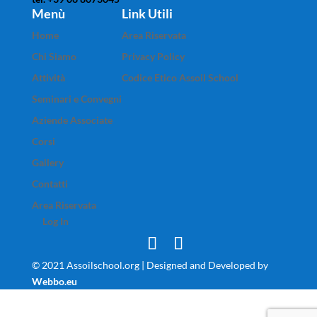
Menù
Link Utili
Home
Area Riservata
Chi Siamo
Privacy Policy
Attività
Codice Etico Assoil School
Seminari e Convegni
Aziende Associate
Corsi
Gallery
Contatti
Area Riservata
Log In
© 2021 Assoilschool.org | Designed and Developed by
Webbo.eu