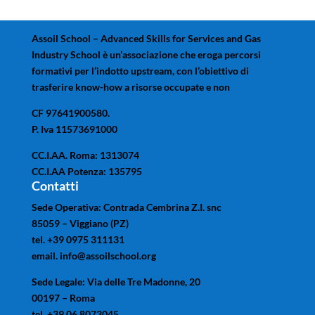
Assoil School – Advanced Skills for Services and Gas
Industry School è un’associazione che eroga percorsi
formativi per l’indotto upstream, con l’obiettivo di
trasferire know-how a risorse occupate e non
CF 97641900580.
P. Iva 11573691000
CC.I.AA. Roma: 1313074
CC.I.AA Potenza: 135795
Contatti
Sede Operativa: Contrada Cembrina Z.I. snc
85059 – Viggiano (PZ)
tel. +39 0975 311131
email. info@assoilschool.org
Sede Legale: Via delle Tre Madonne, 20
00197 – Roma
tel. +39 06 8073045