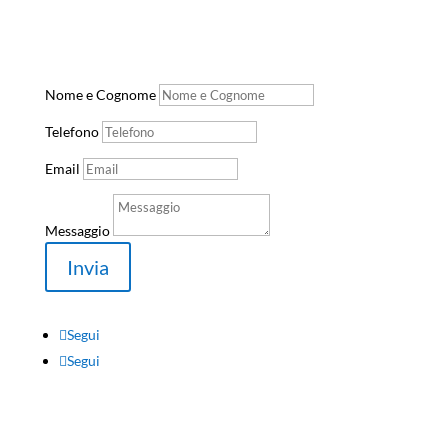
Contrata Cembrina Z.I. snc 85059 – Viggiano
Nome e Cognome
Telefono
Email
Messaggio
Invia
Segui
Segui